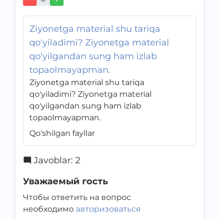
Ziyonetga material shu tariqa
qo'yiladimi? Ziyonetga material
qo'yilgandan sung ham izlab
topaolmayapman.
Ziyonetga material shu tariqa
qo'yiladimi? Ziyonetga material
qo'yilgandan sung ham izlab
topaolmayapman.
Qo‘shilgan fayllar
Javoblar
:
2
Уважаемый гость
Чтобы ответить на вопрос
необходимо
авторизоваться