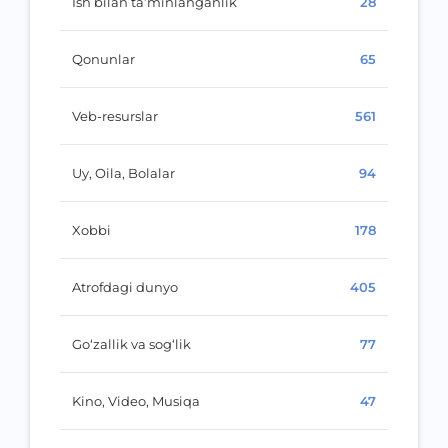
Ish bilan ta‘minlanganlik
28
Qonunlar
65
Veb-resurslar
561
Uy, Oila, Bolalar
94
Xobbi
178
Atrofdagi dunyo
405
Go‘zallik va sog‘lik
77
Kino, Video, Musiqa
47