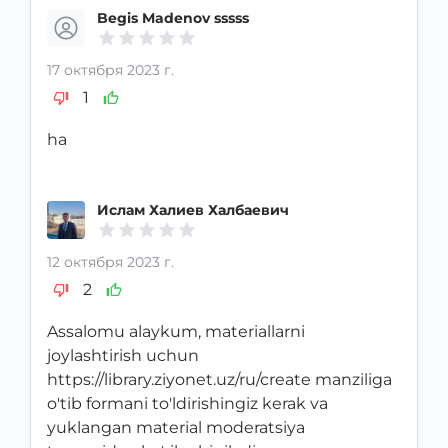
Begis Madenov sssss
17 октября 2023 г.
1
ha
Ислам Халиев Халбаевич
12 октября 2023 г.
2
Assalomu alaykum, materiallarni
joylashtirish uchun
https://library.ziyonet.uz/ru/create manziliga
o'tib formani to'ldirishingiz kerak va
yuklangan material moderatsiya