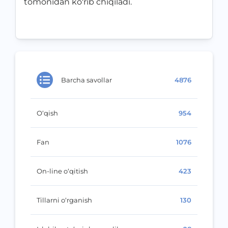
tomonidan ko'rib chiqiladi.
Barcha savollar
4876
O‘qish
954
Fan
1076
On-line o‘qitish
423
Tillarni o‘rganish
130