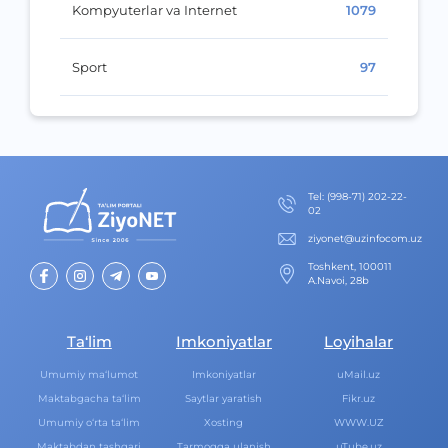
Kompyuterlar va Internet
1079
Sport
97
Теl
:
(998-71) 202-22-
02
ziyonet@uzinfocom.uz
Toshkent, 100011
A.Navoi, 28b
Ta‘lim
Imkoniyatlar
Loyihalar
Umumiy ma‘lumot
Imkoniyatlar
uMail.uz
Maktabgacha ta‘lim
Saytlar yaratish
Fikr.uz
Umumiy o‘rta ta‘lim
Xosting
WWW.UZ
Maktabdan tashqari
Tarmoqqa ulanish
uTube.uz