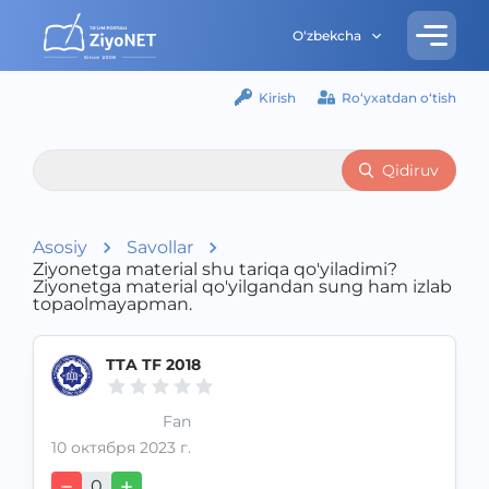
O‘zbekcha
Kirish
Ro‘yxatdan o‘tish
Qidiruv
Asosiy
Savollar
Ziyonetga material shu tariqa qo'yiladimi?
Ziyonetga material qo'yilgandan sung ham izlab
topaolmayapman.
TTA TF 2018
Fan
10 октября 2023 г.
0