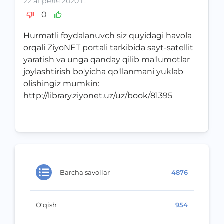
22 апреля 2020 г.
0
Hurmatli foydalanuvch siz quyidagi havola
orqali ZiyoNET portali tarkibida sayt-satellit
yaratish va unga qanday qilib ma'lumotlar
joylashtirish bo'yicha qo'llanmani yuklab
olishingiz mumkin:
http://library.ziyonet.uz/uz/book/81395
Barcha savollar
4876
O‘qish
954