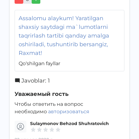
Assalomu alaykum! Yaratilgan
shaxsiy saytdagi ma`lumotlarni
taqrirlash tartibi qanday amalga
oshiriladi, tushuntirib bersangiz,
Raxmat!
Qo‘shilgan fayllar
Javoblar
:
1
Уважаемый гость
Чтобы ответить на вопрос
необходимо
авторизоваться
Sulaymonov Behzod Shuhratovich