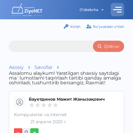
O‘zbekcha
Kirish
Ro‘yxatdan o‘tish
Qidiruv
Asosiy
Savollar
Assalomu alaykum! Yaratilgan shaxsiy saytdagi
ma`lumotlarni taqrirlash tartibi qanday amalga
oshiriladi, tushuntirib bersangiz, Raxmat!
Бауетдинов Мажит Жанызақович
Kompyuterlar va Internet
21 апреля 2020 г.
0