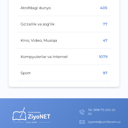
Atrofdagi dunyo
405
Go‘zallik va sog‘lik
77
Kino, Video, Musiqa
47
Kompyuterlar va Internet
1079
Sport
97
Теl
:
(998-71) 202-22-
02
ziyonet@uzinfocom.uz