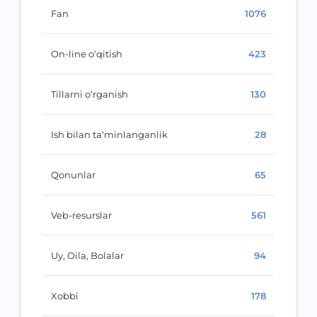
Fan
1076
On-line o‘qitish
423
Tillarni o‘rganish
130
Ish bilan ta‘minlanganlik
28
Qonunlar
65
Veb-resurslar
561
Uy, Oila, Bolalar
94
Xobbi
178