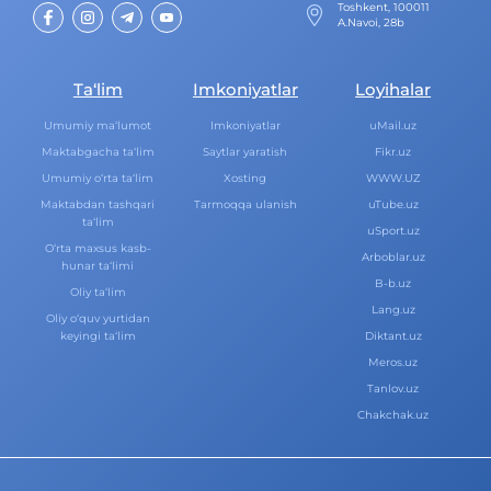
Toshkent, 100011
A.Navoi, 28b
Ta‘lim
Imkoniyatlar
Loyihalar
Umumiy ma‘lumot
Imkoniyatlar
uMail.uz
Maktabgacha ta‘lim
Saytlar yaratish
Fikr.uz
Umumiy o‘rta ta‘lim
Xosting
WWW.UZ
Maktabdan tashqari
Tarmoqqa ulanish
uTube.uz
ta‘lim
uSport.uz
O‘rta maxsus kasb-
Arboblar.uz
hunar ta‘limi
B-b.uz
Oliy ta‘lim
Lang.uz
Oliy o‘quv yurtidan
keyingi ta‘lim
Diktant.uz
Meros.uz
Tanlov.uz
Chakchak.uz