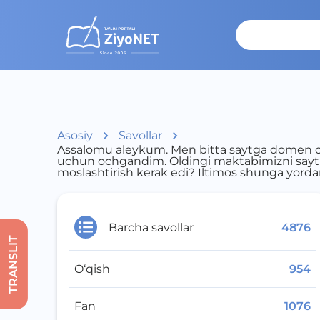
Asosiy
Savollar
Assalomu aleykum. Men bitta saytga domen o
uchun ochgandim. Oldingi maktabimizni sayti
moslashtirish kerak edi? Iltimos shunga yord
Barcha savollar
4876
TRANSLIT
O‘qish
954
Fan
1076