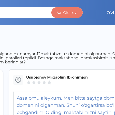
O‘z
Qidiruv
lgandim. namyan12maktabzn.uz domenini olganman. Shun
ni parollari topildi. Boshqa maktabdagi hamkasbimiz i
am beringlar?
Usubjonov Mirzaolim Ibrohimjon
Assalomu aleykum. Men bitta saytga do
domenini olganman. Shuni o'zgartirsa bo
ochgandim. Oldingi maktabimizni saytini p