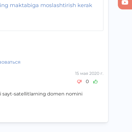
ing maktabiga moslashtirish kerak
зоваться
15 мая 2020 г.
0
gi sayt-satellitlarning domen nomini