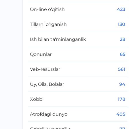
On-line o‘qitish
423
Tillarni o‘rganish
130
Ish bilan ta‘minlanganlik
28
Qonunlar
65
Veb-resurslar
561
Uy, Oila, Bolalar
94
Xobbi
178
Atrofdagi dunyo
405