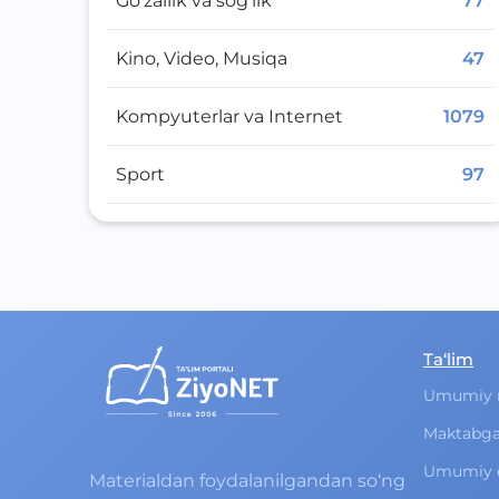
Go‘zallik va sog‘lik
77
Kino, Video, Musiqa
47
Kompyuterlar va Internet
1079
Sport
97
Ta‘lim
Umumiy 
Maktabga
Umumiy o‘
Materialdan foydalanilgandan so‘ng