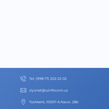
Теl
:
(998-71) 202-22-02
ziyonet@uzinfocom.uz
Toshkent, 100011 A.Navoi, 28b