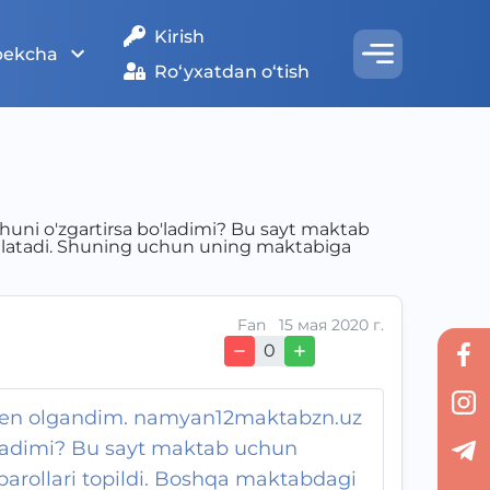
Kirish
bekcha
Ro‘yxatdan o‘tish
i o'zgartirsa bo'ladimi? Bu sayt maktab
shlatadi. Shuning uchun uning maktabiga
Fan
15 мая 2020 г.
0
men olgandim. namyan12maktabzn.uz
'ladimi? Bu sayt maktab uchun
arollari topildi. Boshqa maktabdagi