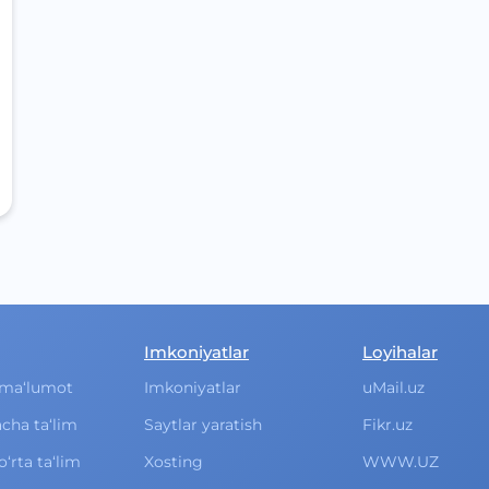
Imkoniyatlar
Loyihalar
ma‘lumot
Imkoniyatlar
uMail.uz
cha ta‘lim
Saytlar yaratish
Fikr.uz
rta ta‘lim
Xosting
WWW.UZ