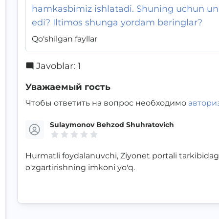
hamkasbimiz ishlatadi. Shuning uchun un
edi? Iltimos shunga yordam beringlar?
Qo‘shilgan fayllar
Javoblar
:
1
Уважаемый гость
Чтобы ответить на вопрос необходимо
автори
Sulaymonov Behzod Shuhratovich
Hurmatli foydalanuvchi, Ziyonet portali tarkibida
o'zgartirishning imkoni yo'q.