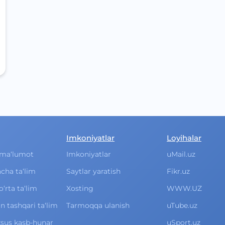
Imkoniyatlar
Loyihalar
ma‘lumot
Imkoniyatlar
uMail.uz
cha ta‘lim
Saytlar yaratish
Fikr.uz
rta ta‘lim
Xosting
WWW.UZ
 tashqari ta‘lim
Tarmoqqa ulanish
uTube.uz
xsus kasb-hunar
uSport.uz