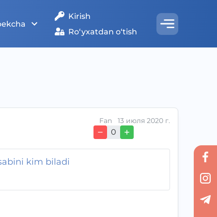
Kirish
bekcha
Ro‘yxatdan o‘tish
Fan
13 июля 2020 г.
0
bini kim biladi