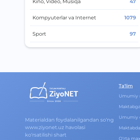
Kino, Video, Musiqa
47
Kompyuterlar va Internet
1079
Sport
97
Ta‘lim
Umumiy 
Maktabga
Umumiy o‘
Materialdan foydalanilgandan so‘ng
www.ziyonet.uz havolasi
Maktabdan
ko‘rsatilishi shart
O‘rta ma