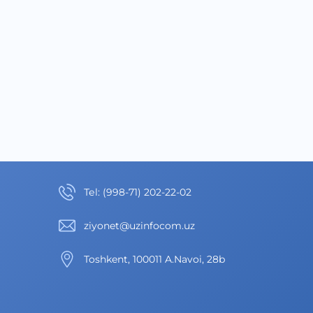
Теl
:
(998-71) 202-22-02
ziyonet@uzinfocom.uz
Toshkent, 100011 A.Navoi, 28b