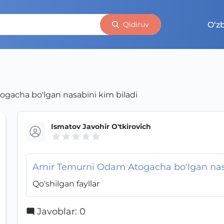
O‘z
Qidiruv
gacha bo'lgan nasabini kim biladi
Ismatov Javohir O'tkirovich
Amir Temurni Odam Atogacha bo'lgan nasa
Qo‘shilgan fayllar
Javoblar
:
0