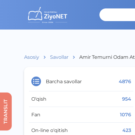
Asosiy
Savollar
Amir Temurni Odam Ato
Barcha savollar
4876
O‘qish
954
TRANSLIT
Fan
1076
On-line o‘qitish
423